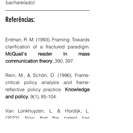
bacharelado)
Referências:
Entman, R. M. (1993). Framing: Towards 
clarification of a fractured paradigm. 
McQuail's reader in mass 
communication theory
, 390, 397.
Rein, M., & Schön, D. (1996). Frame-
critical policy analysis and frame-
reflective policy practice. 
Knowledge 
and policy
, 9(1), 85-104.
Van Lonkhuyzen, L. & Hordijk, L. 
(2022). Now that the patent has 
expired, this cancer drug is suddenly 
99% cheaper. Acessado em 20.9.22 via