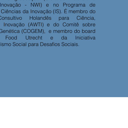
Inovação - NWI) e no Programa de
Ciências da Inovação (IS). É membro do
onsultivo Holandês para Ciência,
e Inovação (AWTI) e do Comitê sobre
 Genética (COGEM), e membro do board
 Food Utrecht e da Iniciativa
smo Social para Desafios Sociais.