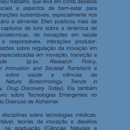
seu trabalho, que leva em conta desafios
ociais e aspectos de bem-estar para
ansições sustentáveis, especialmente nos
ário e alimentar. Ellen publicou mais de
 capítulos de livro sobre a dinâmica de
ociotécnicas, de inovações em saúde
 e responsáveis, interações produtor-
estões sobre regulação da inovação em
especializadas em inovação, transição e
bilidade (p.ex.
Research Policy
,
l Innovation and Societal Transition
) e
es sobre saúde e ciências da
x.
Nature Biotechnology
,
Trends in
y
,
Drug Discovery Today
). Ela também
ivro sobre Tecnologias Emergentes no
da Doenças de Alzheimer.
a disciplinas sobre tecnologias médicas,
tável, teorias da inovação e desafios
to na graduação (Ciências Naturais e