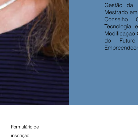
Gestão da 
Mestrado em 
Conselho C
Tecnologia 
Modificação
do Future
Empreendeori
Formulário de
inscrição