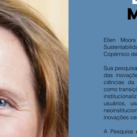
Ellen Moors
Sustentabilid
Copérnico de
Sua pesquisa
das inovaçõ
ciências da 
como transiç
instituciona
usuários, u
neoinstituci
inovações ce
A Pesquisa 