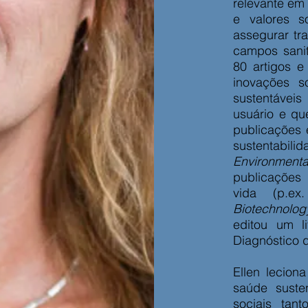
relevante em 
e valores s
assegurar tr
campos sanit
80 artigos e
inovações s
sustentáveis
usuário e qu
publicações 
sustenta
Environmenta
publicaçõ
vida (p.e
Biotechnolog
editou um l
Diagnóstico 
Ellen lecion
saúde susten
sociais tan