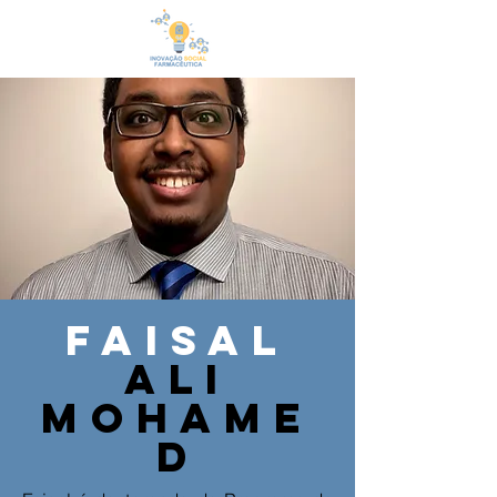
faisal
Ali
Mohame
d