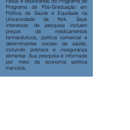
Faisal é doutorando do Programa de
Programa de Pós-Graduação em
Política de Saúde e Equidade na
Universidade de York. Seus
interesses de pesquisa incluem
preços de medicamentos
farmacêuticos, política comercial e
determinantes sociais da saúde,
incluindo pobreza e insegurança
alimentar. Sua pesquisa é informada
por meio da economia política
marxista.
Formulário de inscrição
Enviar